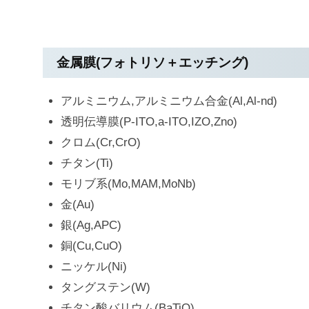
金属膜(フォトリソ＋エッチング)
アルミニウム,アルミニウム合金(Al,Al-nd)
透明伝導膜(P-ITO,a-ITO,IZO,Zno)
クロム(Cr,CrO)
チタン(Ti)
モリブ系(Mo,MAM,MoNb)
金(Au)
銀(Ag,APC)
銅(Cu,CuO)
ニッケル(Ni)
タングステン(W)
チタン酸バリウム(BaTiO)