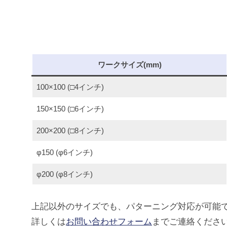
る
、
も
の
ワークサイズ(mm)
作
り
100×100 (□4インチ)
の
150×150 (□6インチ)
メ
ー
200×200 (□8インチ)
カ
φ150 (φ6インチ)
ー
で
φ200 (φ8インチ)
す
上記以外のサイズでも、パターニング対応が可能
詳しくは
お問い合わせフォーム
までご連絡くださ