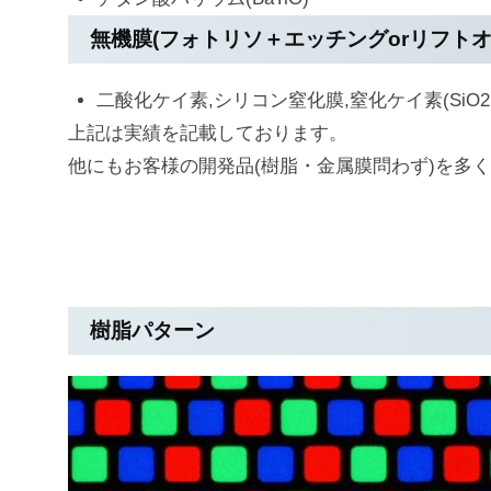
無機膜(フォトリソ＋エッチングorリフトオ
二酸化ケイ素,シリコン窒化膜,窒化ケイ素(SiO2,Si
上記は実績を記載しております。
他にもお客様の開発品(樹脂・金属膜問わず)を多
樹脂パターン