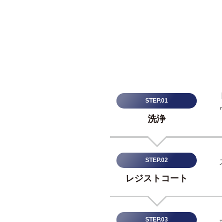
ン
グ
本
技
プ
術
を
ロ
駆
使
セ
STEP.01
し
ス
、
洗浄
タ
と
ッ
チ
STEP.02
加
パ
レジストコート
工
ネ
ル
対
や
STEP.03