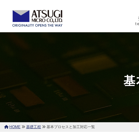
コ
式
ン
会
テ
t
社
株
ン
厚
厚
木
ツ
式
木
ミ
へ
ミ
会
ク
ク
ス
社
ロ
ロ
キ
厚
基
は
ッ
木
薄
プ
ミ
膜
ク
パ
ロ
タ
ー
HOME
基礎工程
基本プロセスと加工対応一覧
ニ
基