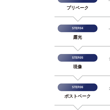
デ
応
プリベーク
ィ
一
ス
プ
STEP.04
覧
レ
露光
イ
2
デ
0
バ
2
STEP.05
イ
3
現像
ス
年
、
5
医
月
STEP.06
療
1
ポストベーク
5
機
日
器
by