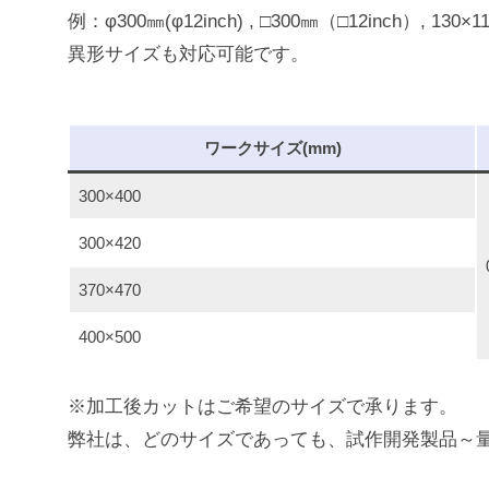
例：φ300㎜(φ12inch) , □300㎜（□12inch）, 130×11
異形サイズも対応可能です。
ワークサイズ(mm)
300×400
300×420
370×470
400×500
※加工後カットはご希望のサイズで承ります。
弊社は、どのサイズであっても、試作開発製品～