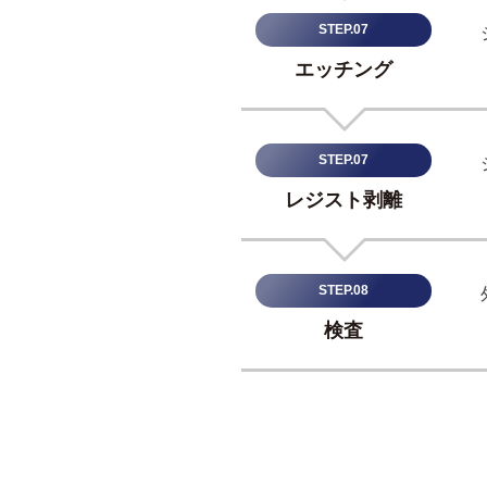
、
master@G2shiCNL
STEP.07
医
エッチング
薬
品
開
STEP.07
発
機
レジスト剥離
器
の
製
STEP.08
作
検査
を
得
意
と
す