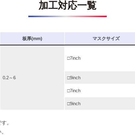
加工対応一覧
板厚(mm)
マスクサイズ
□7inch
0.2～6
□9inch
□7inch
□9inch
です。
い。