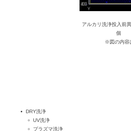
7
デ
日
ィ
by
ス
アルカリ洗浄投入前異物数
master@G2shiCNL
プ
個
レ
※図の内容
イ
デ
バ
イ
ス
、
医
療
DRY洗浄
機
UV洗浄
器
プラズマ洗浄