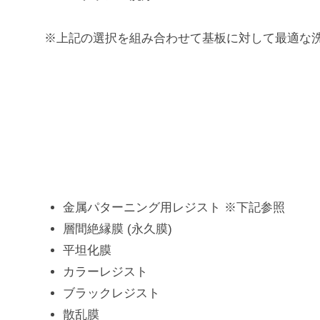
、
医
※上記の選択を組み合わせて基板に対して最適な洗
薬
品
開
発
機
器
の
製
金属パターニング用レジスト ※下記参照
作
層間絶縁膜 (永久膜)
を
平坦化膜
得
カラーレジスト
意
ブラックレジスト
と
散乱膜
す