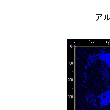
ン
グ
ォ
技
ア
ト
術
を
リ
駆
使
ソ
し
、
2
タ
0
ッ
2
チ
3
年
パ
4
ネ
月
ル
2
や