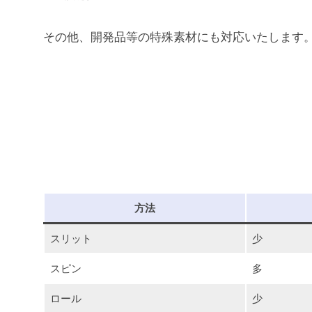
る
、
その他、開発品等の特殊素材にも対応いたします
も
の
作
り
の
メ
ー
カ
方法
ー
で
スリット
少
す
スピン
多
ロール
少