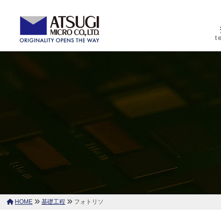
コ
式
ン
会
テ
t
社
株
ン
厚
厚
木
ツ
式
木
ミ
へ
ミ
会
ク
ク
ス
社
ロ
ロ
キ
厚
は
ッ
木
薄
プ
ミ
膜
ク
パ
ロ
タ
ー
HOME
基礎工程
フォトリソ
ニ
フ