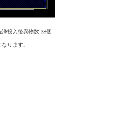
浄投入後異物数 38個
となります。