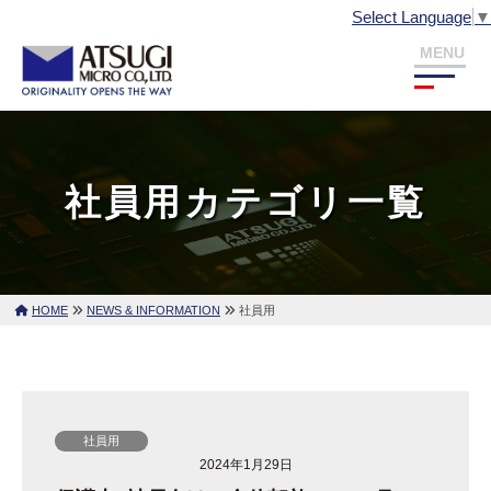
株
コ
Select Language
▼
式
ン
会
テ
メ
社
ニ
ュ
ン
厚
ー
株
厚
ツ
木
式
木
ミ
へ
ミ
会
ク
社員用カテゴリ一覧
ス
ク
社
ロ
キ
ロ
厚
ッ
は
木
プ
薄
ミ
膜
HOME
NEWS & INFORMATION
社員用
ク
パ
ロ
タ
ー
ニ
社員用
ン
2024年1月29日
グ