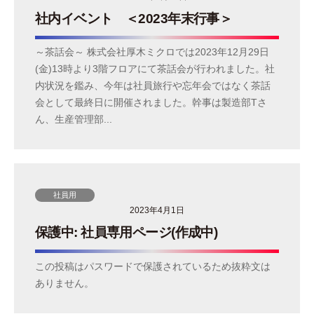
レ
社内イベント ＜2023年末行事＞
イ
デ
～茶話会～ 株式会社厚木ミクロでは2023年12月29日
バ
(金)13時より3階フロアにて茶話会が行われました。社
イ
内状況を鑑み、今年は社員旅行や忘年会ではなく茶話
ス
会として最終日に開催されました。幹事は製造部Tさ
、
ん、生産管理部...
医
療
機
器
社員用
、
2023年4月1日
医
保護中: 社員専用ページ(作成中)
薬
品
この投稿はパスワードで保護されているため抜粋文は
開
ありません。
発
機