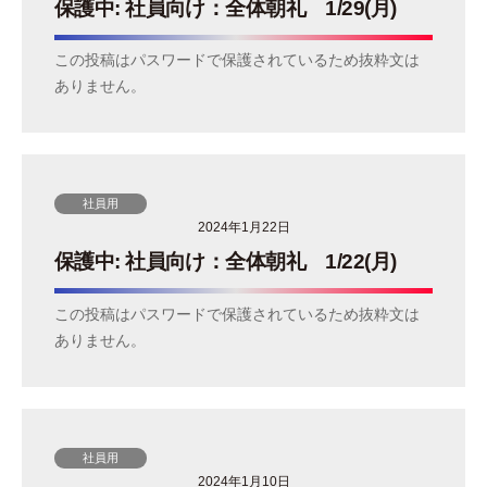
保護中: 社員向け：全体朝礼 1/29(月)
技
術
この投稿はパスワードで保護されているため抜粋文は
を
ありません。
駆
使
し
、
タ
社員用
ッ
2024年1月22日
チ
保護中: 社員向け：全体朝礼 1/22(月)
パ
ネ
この投稿はパスワードで保護されているため抜粋文は
ル
ありません。
や
デ
ィ
ス
社員用
プ
2024年1月10日