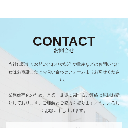
器
の
製
作
を
CONTACT
得
意
お問合せ
と
す
当社に関するお問い合わせや試作や量産などのお問い合わ
る
せは
お電話またはお問い合わせフォームよりお寄せくださ
、
い。
も
の
業務効率化のため、営業・販促に関するご連絡は原則お断
作
りしております。
ご理解とご協力を賜りますよう、よろし
り
くお願い申し上げます。
の
メ
ー