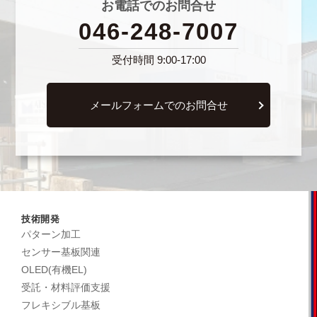
お電話でのお問合せ
カ
046-248-7007
ー
で
受付時間 9:00-17:00
す
メールフォームでのお問合せ
技術開発
パターン加工
センサー基板関連
OLED(有機EL)
受託・材料評価支援
フレキシブル基板