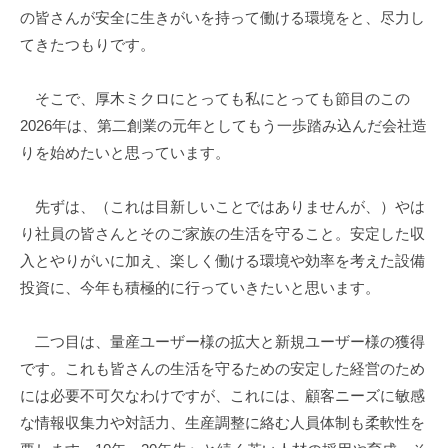
レ
の皆さんが安全に生きがいを持って働ける環境をと、尽力し
イ
てきたつもりです。
デ
バ
そこで、厚木ミクロにとっても私にとっても節目のこの
イ
2026年は、第二創業の元年としてもう一歩踏み込んだ会社造
ス
りを始めたいと思っています。
、
医
先ずは、（これは目新しいことではありませんが、）やは
療
り社員の皆さんとそのご家族の生活を守ること。安定した収
機
器
入とやりがいに加え、楽しく働ける環境や効率を考えた設備
、
投資に、今年も積極的に行っていきたいと思います。
医
薬
二つ目は、量産ユーザー様の拡大と新規ユーザー様の獲得
品
です。これも皆さんの生活を守るための安定した経営のため
開
には必要不可欠なわけですが、これには、顧客ニーズに敏感
発
な情報収集力や対話力、生産調整に絡む人員体制も柔軟性を
機