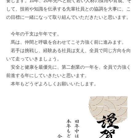
要します。10年、20年先へと続く若い人材の採用や育成、そ
器
して、技術や知識を伝承する先輩社員との協調を大事に、こ
の
の目標に一緒になって取り組んでいただきたいと思います。
製
作
今年の干支は午年です。
を
馬は、仲間と呼吸を合わせてこそ力強く前に進みます。
得
意
若手は挑戦し、経験ある社員は支え、全員で同じ方向を向
と
いて走っていきましょう。
す
安全と健康を最優先に、第二創業の一年を、全員で力強く
る
前進する年にしていきたいと思います。
、
本年もどうぞよろしくお願いいたします。
も
の
作
り
の
メ
ー