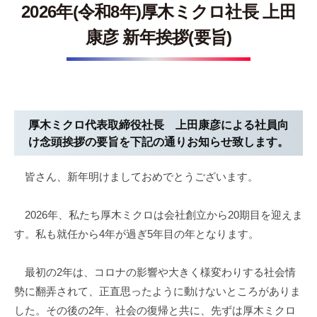
技
2026年(令和8年)厚木ミクロ社長 上田
術
康彦 新年挨拶(要旨)
を
駆
使
し
、
厚木ミクロ代表取締役社長 上田康彦による社員向
タ
け念頭挨拶の要旨を下記の通りお知らせ致します。
ッ
チ
皆さん、新年明けましておめでとうございます。
パ
ネ
2026年、私たち厚木ミクロは会社創立から20期目を迎えま
ル
す。私も就任から4年が過ぎ5年目の年となります。
や
デ
ィ
最初の2年は、コロナの影響や大きく様変わりする社会情
ス
勢に翻弄されて、正直思ったように動けないところがありま
プ
した。その後の2年、社会の復帰と共に、先ずは厚木ミクロ