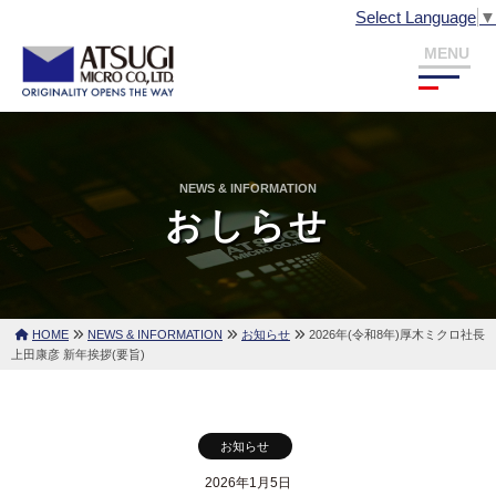
株
投
コ
Select Language
▼
式
ン
会
稿
テ
メ
社
ニ
ュ
ナ
ン
厚
ー
株
厚
ツ
木
ビ
式
木
ミ
へ
ミ
会
ク
ゲ
NEWS & INFORMATION
ス
ク
社
おしらせ
ロ
キ
ロ
ー
厚
ッ
は
木
シ
プ
薄
ミ
膜
ョ
ク
HOME
NEWS & INFORMATION
お知らせ
2026年(令和8年)厚木ミクロ社長
パ
上田康彦 新年挨拶(要旨)
ロ
ン
タ
ー
ニ
お知らせ
ン
グ
2026年1月5日