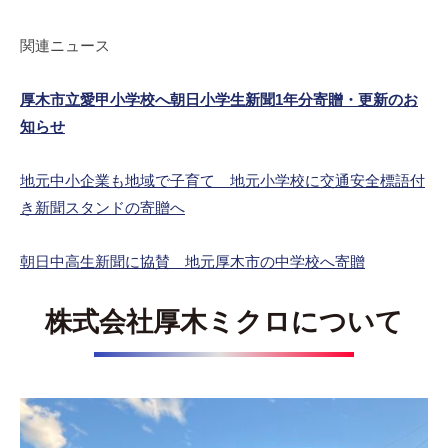
レ
イ
関連ニュース
デ
バ
厚木市立愛甲小学校へ朝日小学生新聞1年分寄贈・更新のお
イ
知らせ
ス
、
地元中小企業も地域で子育て 地元小学校に交通安全標語付
医
き新聞スタンドの寄贈へ
療
機
器
朝日中高生新聞に協賛 地元厚木市の中学校へ寄贈
、
医
株式会社厚木ミクロについて
薬
品
開
発
機