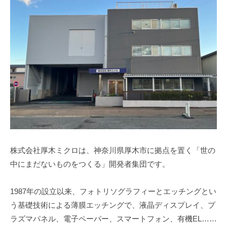
器
の
製
作
を
得
意
と
す
る
、
も
株式会社厚木ミクロは、神奈川県厚木市に拠点を置く「世の
の
中にまだないものをつくる」開発者集団です。
作
り
1987年の設立以来、フォトリソグラフィーとエッチングとい
の
う基礎技術による薄膜エッチングで、液晶ディスプレイ、プ
メ
ラズマパネル、電子ペーパー、スマートフォン、有機EL……
ー