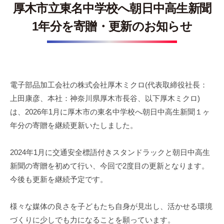
技
厚木市立東名中学校へ朝日中高生新聞
術
1年分を寄贈・更新のお知らせ
を
駆
使
し
、
電子部品加工会社の株式会社厚木ミクロ(代表取締役社長：
タ
上田康彦、本社：神奈川県厚木市長谷、以下厚木ミクロ)
ッ
は、2026年1月に厚木市の東名中学校へ朝日中高生新聞１ヶ
チ
年分の寄贈を継続更新いたしました。
パ
ネ
2024年1月に交通安全標語付きスタンドラックと朝日中高生
ル
新聞の寄贈を初めて行い、今回で2度目の更新となります。
や
今後も更新を継続予定です。
デ
ィ
ス
様々な媒体の良さを子どもたち自身が見出し、活かせる環境
プ
づくりに少しでも力になることを願っています。