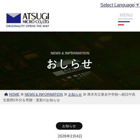
株
投
コ
Select Language
▼
式
ン
会
稿
テ
メ
社
ニ
ュ
ナ
ン
厚
ー
株
厚
ツ
木
ビ
式
木
ミ
へ
ミ
会
ク
ゲ
NEWS & INFORMATION
ス
ク
社
おしらせ
ロ
キ
ロ
ー
厚
ッ
は
木
シ
プ
薄
ミ
膜
ョ
ク
HOME
NEWS & INFORMATION
お知らせ
厚木市立東名中学校へ朝日中高
パ
生新聞1年分を寄贈・更新のお知らせ
ロ
ン
タ
ー
ニ
お知らせ
ン
グ
2026年2月4日